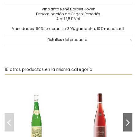
Vino tinto René Barbier Joven
Denominación de Origen: Penedés.
Alc. 12,5% Vol.
Variedades: 60% tempranillo, 30% garnacha, 10% monastrell.
Detalles del producto
16 otros productos en la misma categoría:
Vino blanco de Aguja seco
Vino rosado D.O. Penedés
V
natural Pescador
René Barbier
4,15 €
3,65 €
Añadir al
Añadir al
carrito
carrito