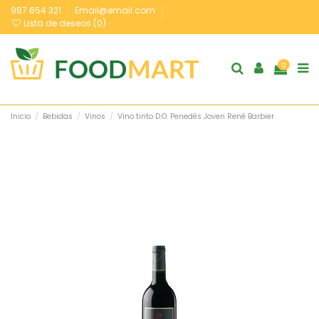
987 654 321
Email@email.com
Lista de deseos (
0
)
0
Inicio
Bebidas
Vinos
Vino tinto D.O. Penedés Joven René Barbier