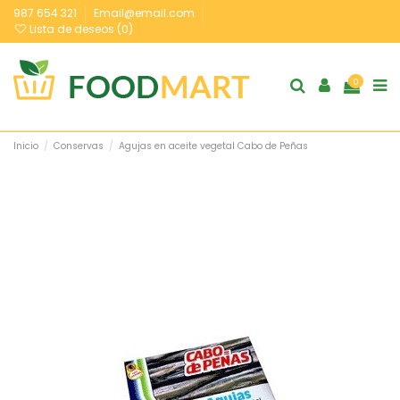
987 654 321
Email@email.com
Lista de deseos (
0
)
0
Inicio
Conservas
Agujas en aceite vegetal Cabo de Peñas