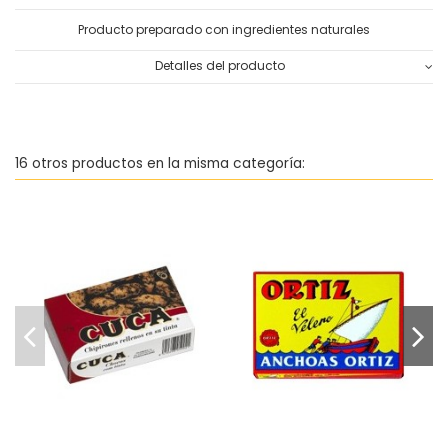
Producto preparado con ingredientes naturales
Detalles del producto
16 otros productos en la misma categoría:
Anchoas del Cantábrico en
V
Chipirones rellenos en su
aceite de oliva 'El Velero'
tinta Cuca
Ortiz
2,81 €
0,00 €
Añadir al
Añadir al
carrito
carrito