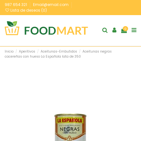
987 654 321
Email@email.com
Lista de deseos (
0
)
0
Inicio
Aperitivos
Aceitunas-Embutidos
Aceitunas negras
cacereñas con hueso La Española lata de 350