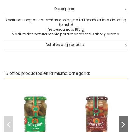
Descripción
Aceitunas negras cacereñas con hueso La Española lata de 350 g.
(p.neto)
Peso escurrido: 185 g.
Maduradas naturalmente para mantener el sabor y aroma.
Detalles del producto
16 otros productos en la misma categoría:
-
Cocktail de encurtidos
Banderillas picantes en
Rioverde
vinagre Rioverde
1,81 €
1,89 €
Añadir al
Añadir al
carrito
carrito