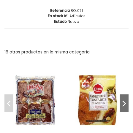
Referencia
BOL071
En stock
161 Artículos
Estado
Nuevo
16 otros productos en la misma categoría:
Napolitanas rellenas de
Panecillos tostados
crema DulceSol
clásicos Ortiz
1,42 €
1,96 €
Añadir al
Añadir al
carrito
carrito