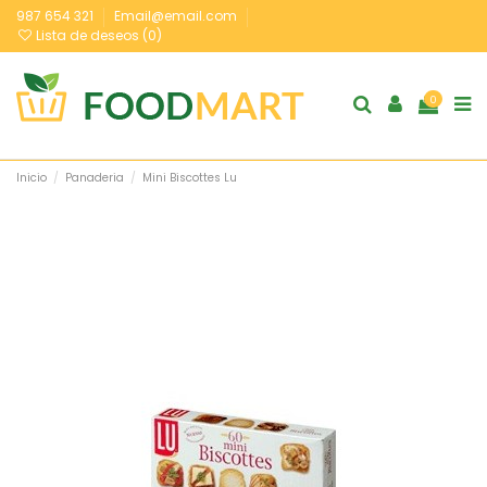
987 654 321
Email@email.com
Lista de deseos (
0
)
0
Inicio
Panaderia
Mini Biscottes Lu