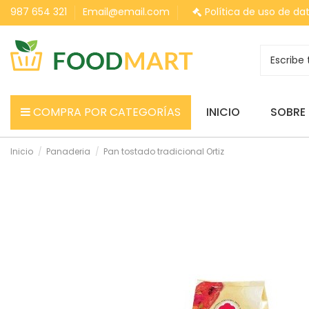
987 654 321
Email@email.com
Política de uso de da
COMPRA POR CATEGORÍAS
INICIO
SOBRE
Inicio
Panaderia
Pan tostado tradicional Ortiz