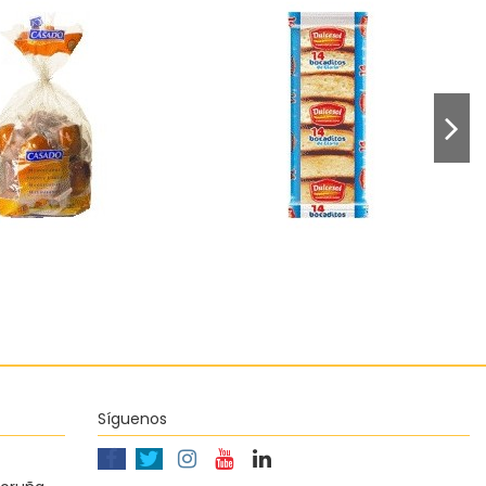
ena mantecada
Bocaditos Dulcesol
Casado
1,32 €
2,91 €
Añadir al carrito
Añadir al carrito
Síguenos