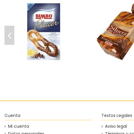
Pan de molde int
Nudos de hojaldre con
corteza 8 cereales
chocolate con leche Bimbo
Bimb
1,65 €
2,97 €
Añadir al carrito
Añadir
Cuenta
Textos Legales
Mi cuenta
Aviso legal
Datos personales
Términos y c