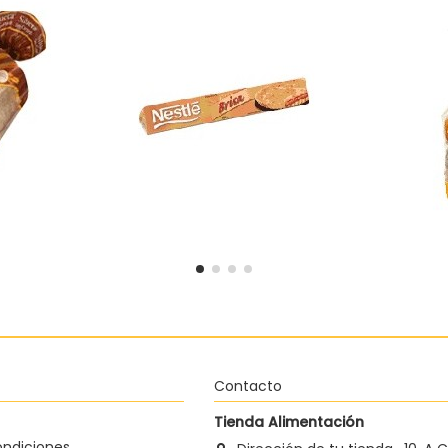
egral sin
Magdal
 Silueta de
Pasta brisa Nestlé
2,42 €
Añadir al carrito
 al carrito
Contacto
Tienda Alimentación
ondiciones