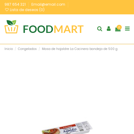
987 654 321
Email@email.com
Lista de deseos (
0
)
0
Inicio
Congelados
Masa de hojaldre La Cocinera bandeja de 500 g