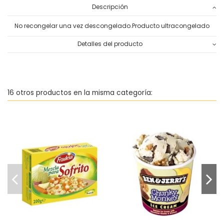
Descripción
No recongelar una vez descongelado.Producto ultracongelado
Detalles del producto
16 otros productos en la misma categoría:
Helado Chunky Monkey Ben
L
Mezcla para sofrito Frudesa
& Jerry's
1,92 €
7,05 €
Añadir al
Añadir al
carrito
carrito