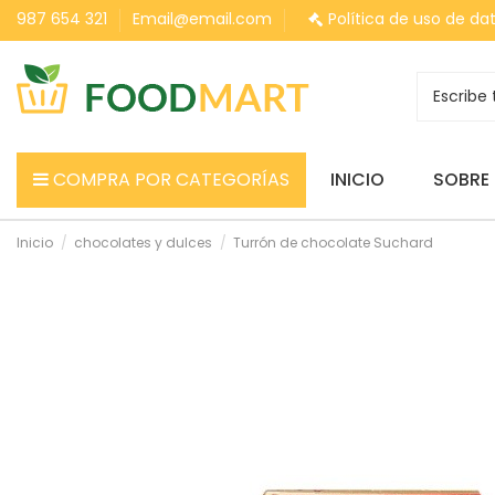
987 654 321
Email@email.com
Política de uso de da
COMPRA POR CATEGORÍAS
INICIO
SOBRE
Inicio
chocolates y dulces
Turrón de chocolate Suchard