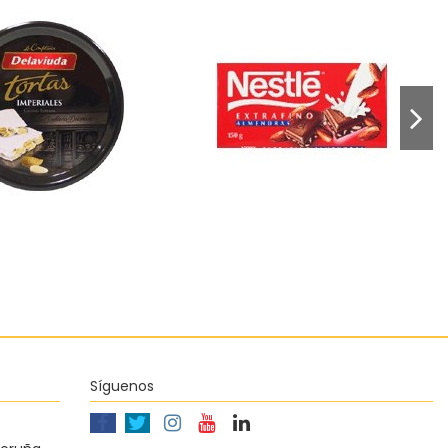
Chocolate extrafino con
periales Delaviuda
leche y almendras Nestlé
15,95 €
1,65 €
Añadir al carrito
Añadir al carrito
Síguenos