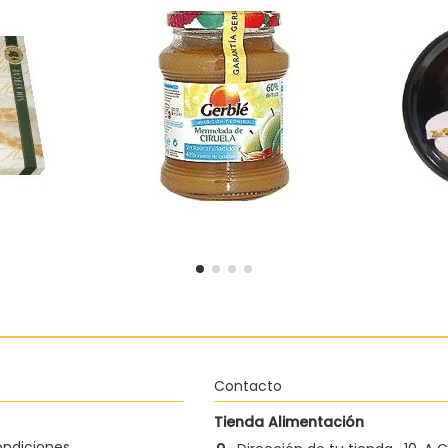
 azúcar El
Mermelada de ciruela sin
Tortas Im
o
azúcar Gerblé
3,38 €
 al carrito
Añadir al carrito
Contacto
Tienda Alimentación
ondiciones