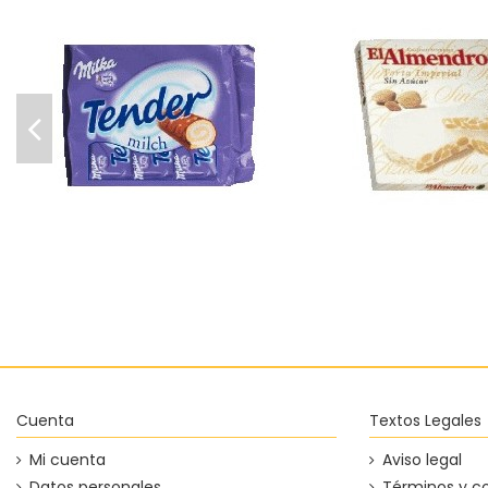
Torta Imperial sin
Tender leche Milka
Almendr
1,72 €
5,62 €
Añadir al carrito
Añadir
Cuenta
Textos Legales
Mi cuenta
Aviso legal
Datos personales
Términos y c