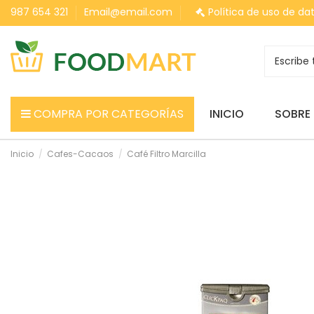
987 654 321
Email@email.com
Política de uso de da
COMPRA POR CATEGORÍAS
INICIO
SOBRE
Inicio
Cafes-Cacaos
Café Filtro Marcilla