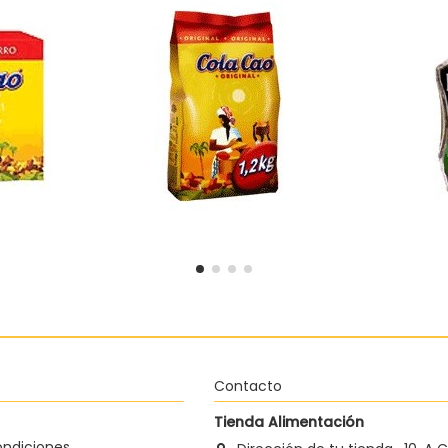
Cacao instantáneo Cola
Café s
aja de 3,5
Cao bolsa de 1200
6,99 €
 al carrito
Añadir al carrito
Contacto
Tienda Alimentación
ondiciones