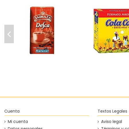
Café molido natural
Cacao Cola Cao c
descafeinado Saimaza
17,56 €
3,01 €
Añadir
Añadir al carrito
Cuenta
Textos Legales
Mi cuenta
Aviso legal
Datos personales
Términos y c